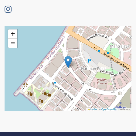
+
−
Leaflet
|
©
OpenStreetMap
contributors